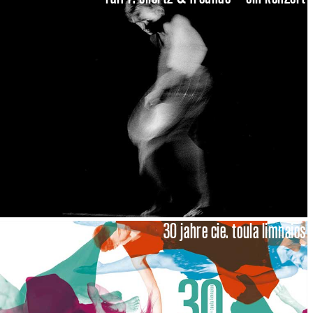
30 jahre cie. toula limnaios