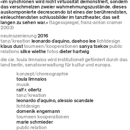
»im synchronen wird nicht virtuosität demonstriert, sondern
das verschmelzen zweier wahrnehmungszustände. dieses
auskomponierte decrescendo ist eines der berührendsten,
einleuchtendsten schlussbilder im tanztheater, das seit
langen zu sehen war.«
(tagesspiegel, franz-anton cramer
2003)
neuinszenierung
2016
tanz/kreation
leonardo d´aquino, daehoo lee
lichtdesign
klaus dust
tourneen/kooperationen
sanya tsekov
public
relations
silke wiethe
fotos
dieter hartwig
die cie. toula limnaios wird institutionell gefördert durch das
land berlin, senatsverwaltung für kultur und europa.
konzept/choreographie
toula limnaios
musik
ralf r. ollertz
tanz/kreation
leonardo d’aquino, alessio scandale
lichtdesign
domenik engemann
tourneen kooperationen
marie schmieder
public relation