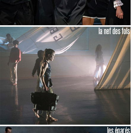
la nef des fols
les égarés