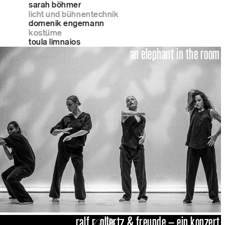
sarah böhmer
licht und bühnentechnik
domenik engemann
kostüme
toula limnaios
an elephant in the room
ralf r. ollertz & freunde – ein konzert