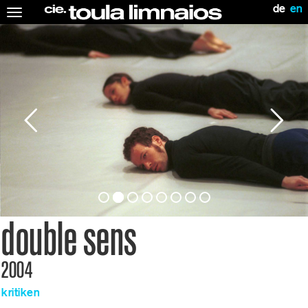
de
en
Toggle
navigation
double sens
2004
kritiken