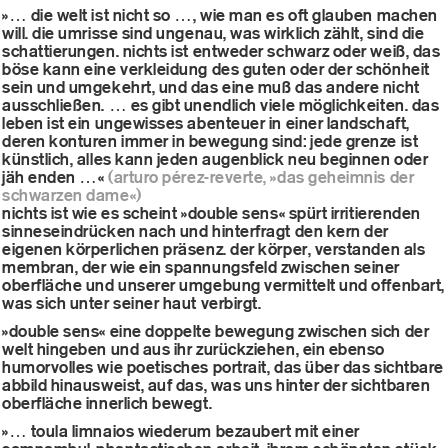
»… die welt ist nicht so …, wie man es oft glauben machen
will. die umrisse sind ungenau, was wirklich zählt, sind die
schattierungen. nichts ist entweder schwarz oder weiß, das
böse kann eine verkleidung des guten oder der schönheit
sein und umgekehrt, und das eine muß das andere nicht
ausschließen. … es gibt unendlich viele möglichkeiten. das
leben ist ein ungewisses abenteuer in einer landschaft,
deren konturen immer in bewegung sind: jede grenze ist
künstlich, alles kann jeden augenblick neu beginnen oder
jäh enden …«
(arturo pérez-reverte, »das geheimnis der
schwarzen dame«)
nichts ist wie es scheint »double sens« spürt irritierenden
sinneseindrücken nach und hinterfragt den kern der
eigenen körperlichen präsenz. der körper, verstanden als
membran, der wie ein spannungsfeld zwischen seiner
oberfläche und unserer umgebung vermittelt und offenbart,
was sich unter seiner haut verbirgt.
»double sens« eine doppelte bewegung zwischen sich der
welt hingeben und aus ihr zurückziehen, ein ebenso
humorvolles wie poetisches portrait, das über das sichtbare
abbild hinausweist, auf das, was uns hinter der sichtbaren
oberfläche innerlich bewegt.
»… toula limnaios wiederum bezaubert mit einer