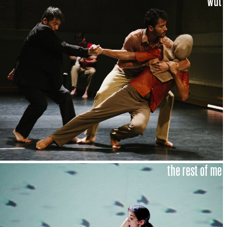
wut
the rest of me