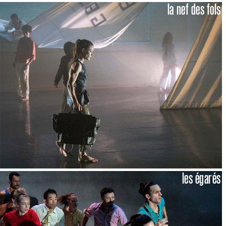
la nef des fols
les égarés