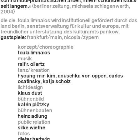
somnambul-phantastischen arbeit, ihrem schönsten stück
seit langem.«
(berliner zeitung, michaela schlagenwerth,
2004)
die cie. toula limnaios wird institutionell gefördert durch das
land berlin, senatsverwaltung für kultur und europa. mit
freundlicher unterstützung des kulturamts pankow.
gastspiele:
frankfurt/main, nicosia/zypern
konzept/choreographie
toula limnaios
musik
ralf r. ollertz
tanz/kreation
hyoung-min kim, anuschka von oppen, carlos
osatinsky, katja scholz
lichtdesign
klaus dust
bühnenbild
katrin plötzky
bühnenbauten
heinz adlung
public relation
silke wiethe
fotos
dieter hartwig