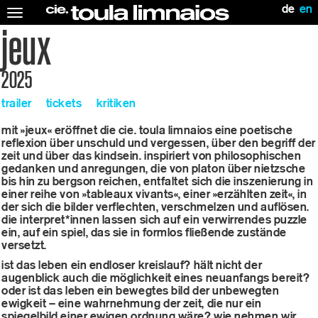
de
en
Toggle
navigation
jeux
2025
trailer
tickets
kritiken
mit »jeux« eröffnet die cie. toula limnaios eine poetische
reflexion über unschuld und vergessen, über den begriff der
zeit und über das kindsein. inspiriert von philosophischen
gedanken und anregungen, die von platon über nietzsche
bis hin zu bergson reichen, entfaltet sich die inszenierung in
einer reihe von »tableaux vivants«, einer »erzählten zeit«, in
der sich die bilder verflechten, verschmelzen und auflösen.
die interpret*innen lassen sich auf ein verwirrendes puzzle
ein, auf ein spiel, das sie in formlos fließende zustände
versetzt.
ist das leben ein endloser kreislauf? hält nicht der
augenblick auch die möglichkeit eines neuanfangs bereit?
oder ist das leben ein bewegtes bild der unbewegten
ewigkeit – eine wahrnehmung der zeit, die nur ein
spiegelbild einer ewigen ordnung wäre? wie nehmen wir