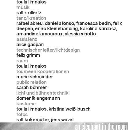
toula limnaios
musik
ralf r. ollertz
tanz/kreation
rafael abreu, daniel afonso, francesca bedin, felix
deepen, enno kleinehanding, karolina kardasz,
amandine lamouroux, alessia vinotto
assistenz
alice gaspari
technischer leiter/lichtdesign
felix grimm
raum
toula limnaios
tourneen kooperationen
marie schmieder
public relation
sarah böhmer
licht und bühnentechnik
domenik engemann
kostüme
toula limnaios, kristina weiß-busch
fotos
ralf kokemüller, jens wazel
an elephant in the room