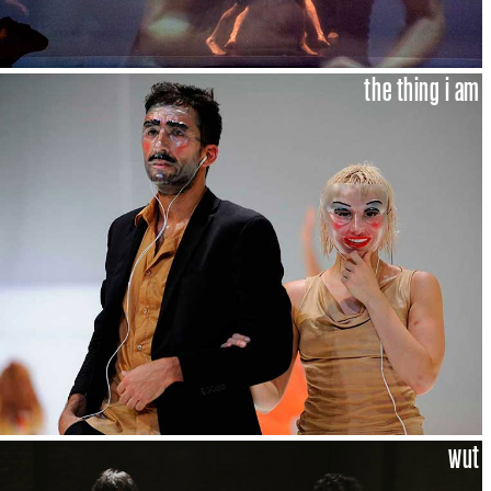
the thing i am
wut