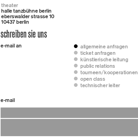
theater
halle tanzbühne berlin
eberswalder strasse 10
10437 berlin
schreiben sie uns
e-mail an
allgemeine anfragen
ticket anfragen
künstlerische leitung
public relations
tourneen/kooperationen
open class
technischer leiter
e-mail