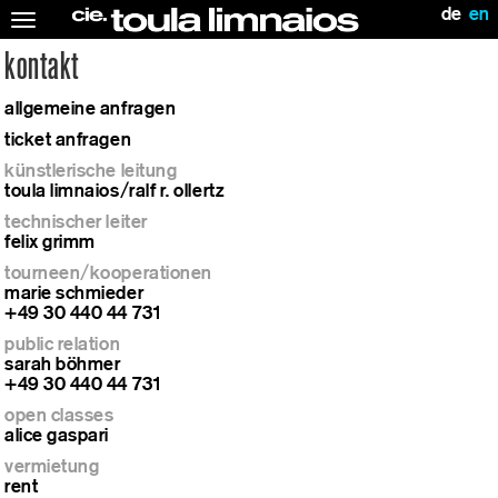
de
en
Toggle
navigation
kontakt
allgemeine anfragen
ticket anfragen
künstlerische leitung
toula limnaios/ralf r. ollertz
technischer leiter
felix grimm
tourneen/kooperationen
marie schmieder
+49 30 440 44 731
public relation
sarah böhmer
+49 30 440 44 731
open classes
alice gaspari
vermietung
rent