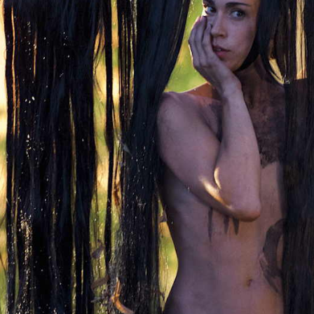
e
ets
schen
ter