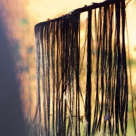
gäst
tick
men
thea