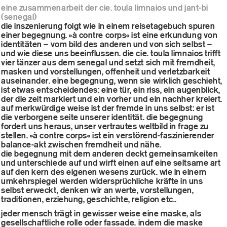
eine
zusammenarbeit
der
cie.
toula
limnaios
und
jant-bi
(senegal)
die inszenierung folgt wie in einem reisetagebuch spuren
einer begegnung. »à contre corps« ist eine erkundung von
identitäten – vom bild des anderen und von sich selbst –
und wie diese uns beeinflussen. die cie. toula limnaios trifft
vier tänzer aus dem senegal und setzt sich mit fremdheit,
masken und vorstellungen, offenheit und verletzbarkeit
auseinander. eine begegnung, wenn sie wirklich geschieht,
ist etwas entscheidendes: eine tür, ein riss, ein augenblick,
der die zeit markiert und ein vorher und ein nachher kreiert.
auf merkwürdige weise ist der fremde in uns selbst: er ist
die verborgene seite unserer identität. die begegnung
fordert uns heraus, unser vertrautes weltbild in frage zu
stellen. »à contre corps« ist ein verstörend-faszinierender
balance-akt zwischen fremdheit und nähe.
die begegnung mit dem anderen deckt gemeinsamkeiten
und unterschiede auf und wirft einen auf eine seltsame art
auf den kern des eigenen wesens zurück. wie in einem
umkehrspiegel werden widersprüchliche kräfte in uns
selbst erweckt, denken wir an werte, vorstellungen,
traditionen, erziehung, geschichte, religion etc..
jeder mensch trägt in gewisser weise eine maske, als
gesellschaftliche rolle oder fassade. indem die maske