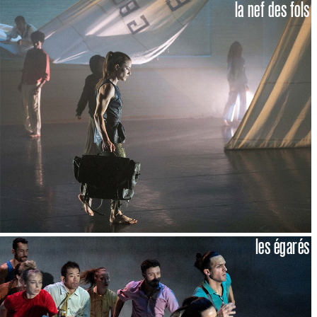
la nef des fols
les égarés