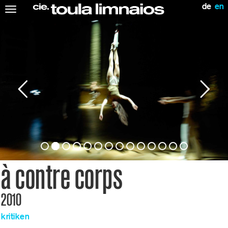
de
en
Toggle
navigation
à contre corps
2010
kritiken