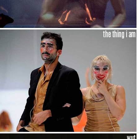
the thing i am
wut