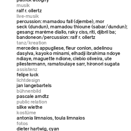
musik
ralf r. ollertz
live-musik
percussion: mamadou fall (djembe), mor
seck (dundun), mamadou thioune (sabar/dundun);
gesang: maréme diallo, raky ciss, riti, djibril ba;
bandoneon/percussion: ralf r. ollertz
tanz/kreation
mercedes appugliese, fleur conlon, adelinou
dasylva, kayoko minami, elhadji ibrahima ndoye
ndiaye, maguette ndione, clebio oliveira, ute
pliestermann, ramatoulaye sarr, hironori sugata
assistenz
felipe luck
lichtdesign
jan langebartels
bühnenbild
pascale arndtz
public relation
silke wiethe
kostüme
antonia limnaios, toula limnaios
fotos
dieter hartwig, cyan