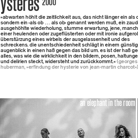
ysteres
2000
onli
»abwarten höhlt die zeitlichkeit aus, das nicht länger ein als 
sondern ein ›als ob … als ob‹ genannt werden muß, ein zaud
ausgehöhlte wiederholung, stumme erwartung, jene, manch
einer heulenden oder zugeflüsterten oder mit ironie aufgerol
überstürzung eines wirbels der ausgelassenheit und des
schreckens. die unentschiedenheit schlägt in einem günsti
new
augenblick in einen haß gegen das bild um. es ist der haß g
alles, was wie die wirklichkeit in den bildern, posen, haltung
und delirien steckt, widersteht und zurückkommt.«
(georges 
huberman, »erfindung der hysterie von jean-martin charcot«
fans
an elephant in the room