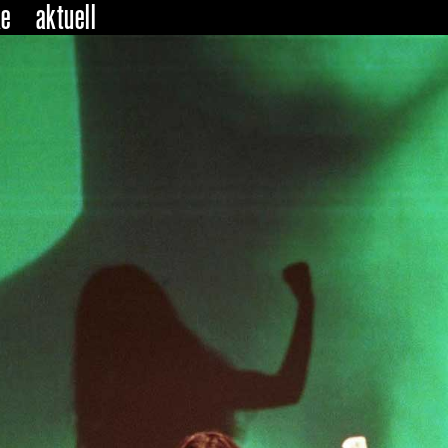
ke
aktuell
nder
er
e