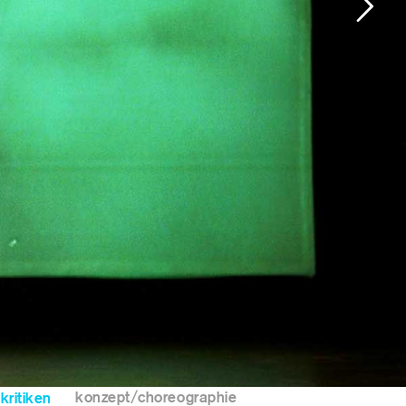
konzept/choreographie
kritiken