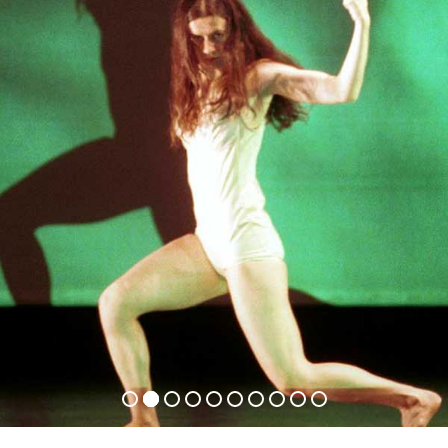
ets
akt
schen
ter