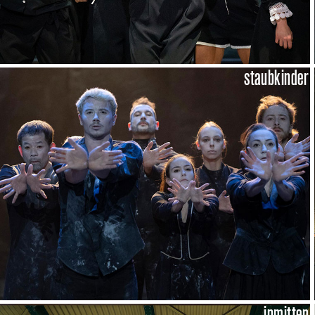
staubkinder
inmitten