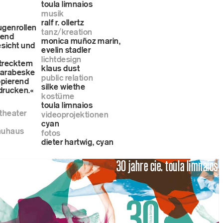
toula limnaios
musik
ralf r. ollertz
ugenrollen
tanz/kreation
tend
monica muñoz marin,
sicht und
evelin stadler
lichtdesign
strecktem
klaus dust
e arabeske
public relation
ppierend
silke wiethe
drucken.«
kostüme
toula limnaios
 theater
videoprojektionen
cyan
bauhaus
fotos
dieter hartwig, cyan
30 jahre cie. toula limnaios