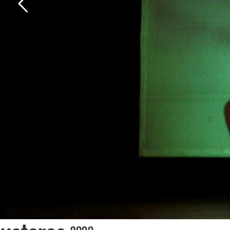
tick
kont
men
thea