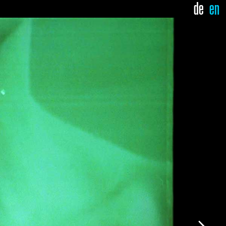
de
en