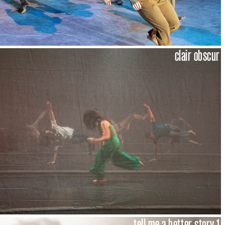
clair obscur
tell me a better story 1