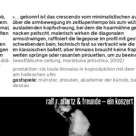
ne programm
ob,
»…gekonnt ist das crescendo vom minimalistischen a
ern.
über die armbewegung im zeitlupentempo bis zum wü
mal,
ausladenden kopfschwung, bei dem die haarmähne ge
lten
nacken peitscht. malerisch wirken die diagonalen
armschwingen, raffiniert die liegepose im profil mit ge
gen
schwebenden bein, technisch fast so vertrackt wie di
s
egen
im klassischen ballett. aber limnaios braucht keine fra
en
weiten sprünge oder rasanten pirouetten, um zu beein
didi-
(westfälische zeitung, marieluise jeitschko, 2002)
)
produktion: cie.toula limnaios in koproduktion mit dem
am halleschen ufer
gastspiele:
münster, dresden, akademie der künste, 
hop
dessau
ralf r. ollertz & freunde – ein konzert