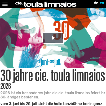
de
en
Toggle
navigation
Play
Video
30 jahre cie. toula limnaios
2026
2026 ist ein besonderes jahr: die cie. toula limnaios feiert ihr
30-jähriges bestehen.
vom 3. juni bis 25. juli steht die halle tanzbühne berlin ganz