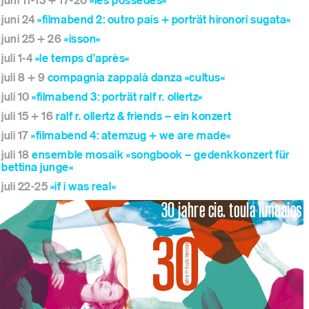
juni 11-13 + 17-20
»les possédés«
juni 24
»filmabend 2: outro país + porträt hironori sugata«
juni 25 + 26
»isson«
juli 1-4
»le temps d’après«
juli 8 + 9
compagnia zappalà danza »cultus«
juli 10
»filmabend 3: porträt ralf r. ollertz«
juli 15 + 16
ralf r. ollertz & friends – ein konzert
juli 17
»filmabend 4: atemzug + we are made«
juli 18
ensemble mosaik »songbook – gedenkkonzert für
bettina junge«
juli 22-25
»if i was real«
30 jahre cie. toula limnaios