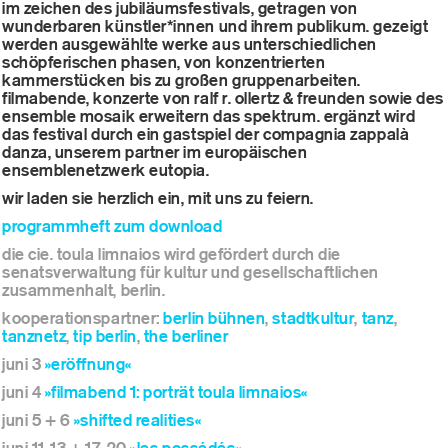
im zeichen des jubiläumsfestivals, getragen von
wunderbaren künstler*innen und ihrem publikum. gezeigt
werden ausgewählte werke aus unterschiedlichen
schöpferischen phasen, von konzentrierten
kammerstücken bis zu großen gruppenarbeiten.
filmabende, konzerte von ralf r. ollertz & freunden sowie des
ensemble mosaik erweitern das spektrum. ergänzt wird
das festival durch ein gastspiel der compagnia zappalà
danza, unserem partner im europäischen
ensemblenetzwerk eutopia.
wir laden sie herzlich ein, mit uns zu feiern.
programmheft zum download
die cie. toula limnaios wird gefördert durch die
senatsverwaltung für kultur und gesellschaftlichen
zusammenhalt, berlin.
kooperationspartner:
berlin bühnen
,
stadtkultur
,
tanz
,
tanznetz
,
tip berlin
,
the berliner
juni 3
»eröffnung«
juni 4
»filmabend 1: porträt toula limnaios«
juni 5 + 6
»shifted realities«