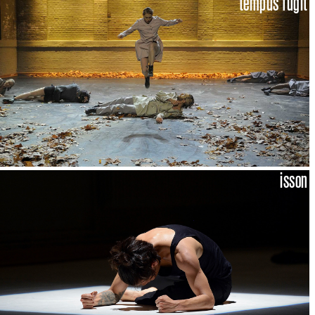
tempus fugit
isson