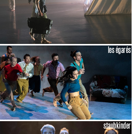
les égarés
staubkinder