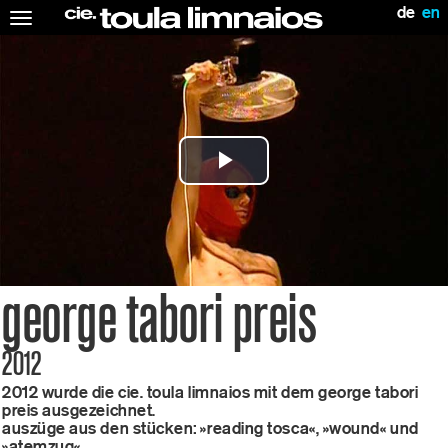
de
en
Toggle
navigation
Play
Video
george tabori preis
2012
2012 wurde die cie. toula limnaios mit dem george tabori
preis ausgezeichnet.
auszüge aus den stücken: »reading tosca«, »wound« und
»atemzug«