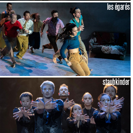
les égarés
staubkinder