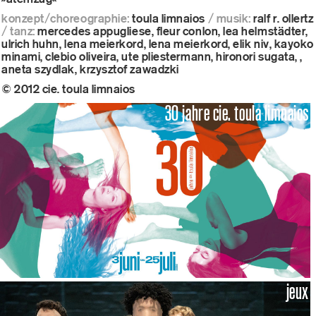
konzept/choreographie:
toula limnaios
/ musik:
ralf r. ollertz
/ tanz:
mercedes appugliese, fleur conlon, lea helmstädter,
ulrich huhn, lena meierkord, lena meierkord, elik niv, kayoko
minami, clebio oliveira, ute pliestermann, hironori sugata, ,
aneta szydlak, krzysztof zawadzki
© 2012 cie. toula limnaios
30 jahre cie. toula limnaios
jeux