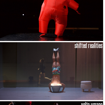
shifted realities
volto umano