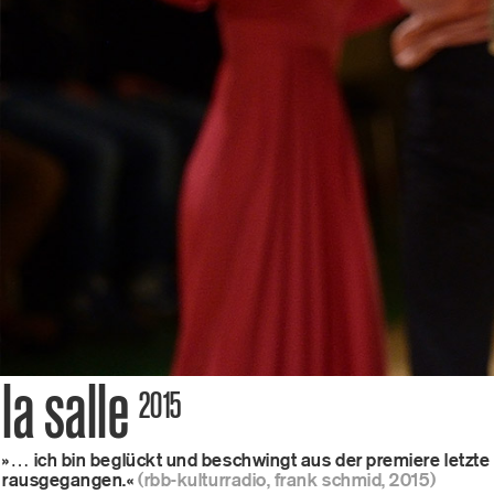
tick
kont
men
la salle
2015
thea
»… ich bin beglückt und beschwingt aus der premiere letzt
rausgegangen.«
(rbb-kulturradio, frank schmid, 2015)