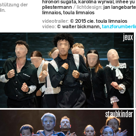
hironori sugata, karolina wyrwal, inhee yu
rstützung der
pliestermann
/ lichtdesign:
jan langebarte
in.
ne programm
limnaios, toula limnaios
videotrailer:
© 2015 cie. toula limnaios
video:
© walter bickmann,
tanzforumberli
jeux
s
hop
staubkinder