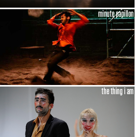
minute papillon
the thing i am