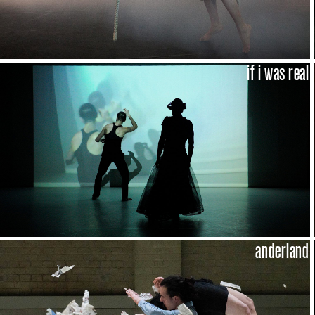
if i was real
anderland