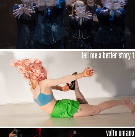
tell me a better story 1
volto umano