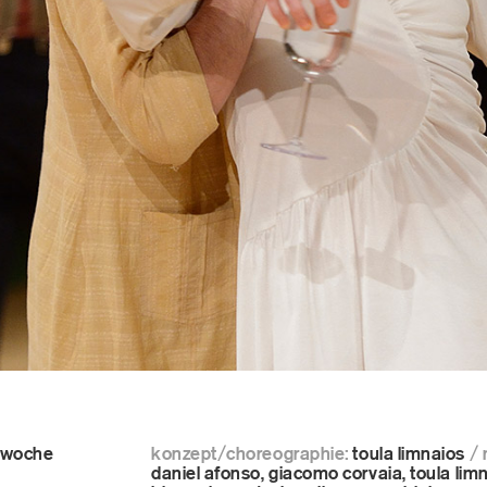
ets
Video
akt
schen
ter
e woche
konzept/choreographie:
toula limnaios
/ 
daniel afonso, giacomo corvaia, toula lim