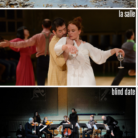
la salle
blind date