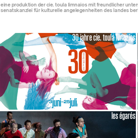
eine produktion der cie. toula limnaios mit freundlicher unte
senatskanzlei für kulturelle angelegenheiten des landes berl
onli
30 jahre cie. toula limnaios
new
fans
les égarés