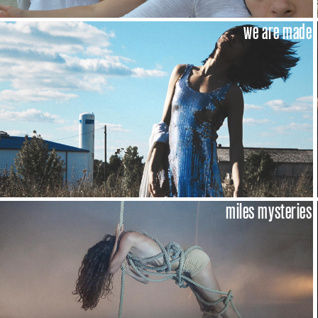
we are made
miles mysteries