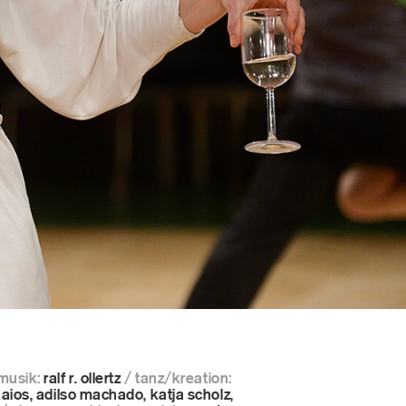
musik:
ralf r. ollertz
/ tanz/kreation:
naios, adilso machado, katja scholz,