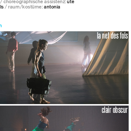
/ choreographische assistenz:
ute
ls
/ raum/kostüme:
antonia
n
la nef des fols
clair obscur