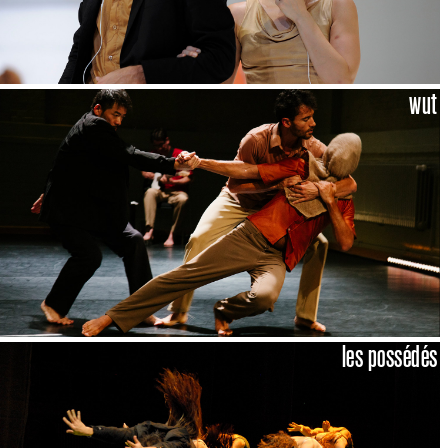
wut
les possédés