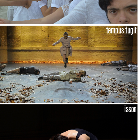
tempus fugit
isson