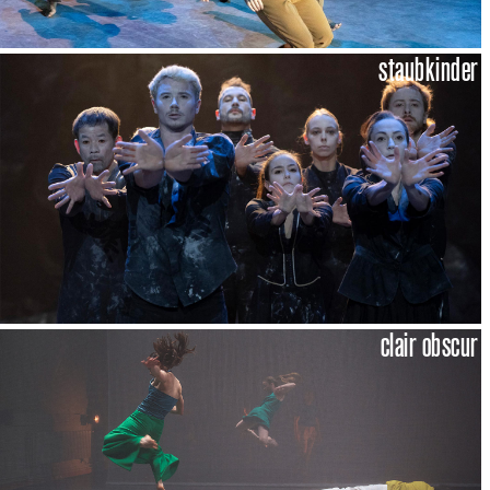
staubkinder
clair obscur