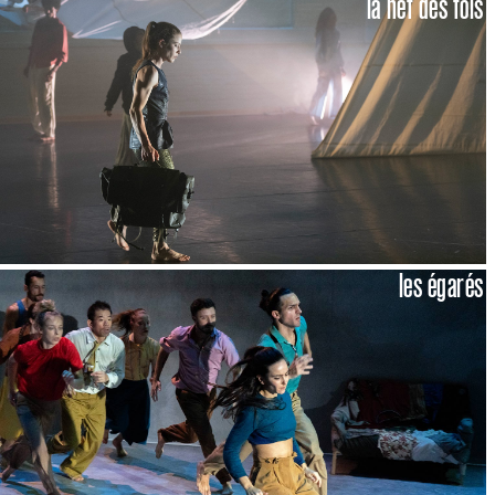
la nef des fols
les égarés