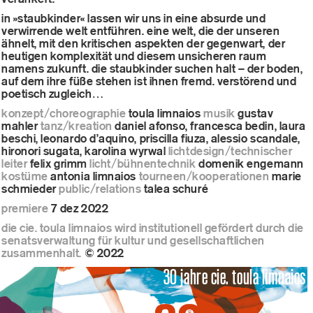
in »staubkinder« lassen wir uns in eine absurde und
verwirrende welt entführen. eine welt, die der unseren
ähnelt, mit den kritischen aspekten der gegenwart, der
heutigen komplexität und diesem unsicheren raum
namens zukunft. die staubkinder suchen halt – der boden,
auf dem ihre füße stehen ist ihnen fremd. verstörend und
poetisch zugleich…
konzept/choreographie
toula limnaios
musik
gustav
mahler
tanz/kreation
daniel afonso, francesca bedin, laura
beschi, leonardo d’aquino, priscilla fiuza, alessio scandale,
hironori sugata, karolina wyrwal
lichtdesign/technischer
leiter
felix grimm
licht/bühnentechnik
domenik engemann
kostüme
antonia limnaios
tourneen/kooperationen
marie
schmieder
public/relations
talea schuré
premiere
7 dez 2022
die cie. toula limnaios wird institutionell gefördert durch die
senatsverwaltung für kultur und gesellschaftlichen
zusammenhalt.
© 2022
30 jahre cie. toula limnaios