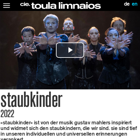
de
en
Toggle
navigation
Play
Video
staubkinder
2022
»staubkinder« ist von der musik gustav mahlers inspiriert
und widmet sich den staubkindern, die wir sind. sie sind tief
in unseren individuellen und universellen erinnerungen
verankert.