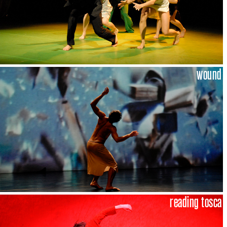
wound
reading tosca