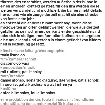
tänzern des ensembles, werden außerhalb der bühne in
einen anderen kontext gestellt. für den film werden diese
welten verwandelt und modifiziert. die kamera hebt details
hervor und wie ein zeuge der zeit erzählt sie eine strecke
von fast einem jahr.
es entsteht ein anderer zusammenhang, wenn diese
mikrowelten an orten gefilmt werden, die wie aus der zeit
gefallen zu sein scheinen, denkmäler der geschichte sind
oder sich in stetiger transformation befinden. sie ergeben
eine neue lesart und werden in einem geflecht von bildern
neu in beziehung gesetzt.
künstlerische leitung/choreographie
toula limnaios
film/kamera/schnitt
giacomo corvaia
komposition/musik
ralf r. ollertz, paul tinsley
tanz/kreation
daniel afonso, leonardo d’aquino, daeho lee, katja scholz,
hironori sugata, karolina wyrwal, inhee yu
kostüme
antonia limnaios, toula limnaios
eine produktion der cie. toula limnaios mit freundlicher
unterstützung der senatskanzlei für kulturelle