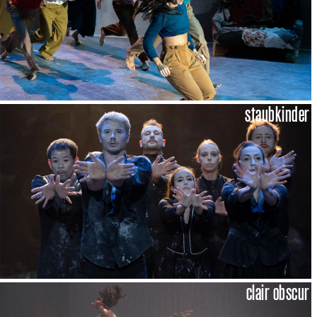
staubkinder
clair obscur