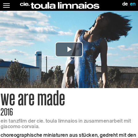
de
en
Toggle
navigation
Play
Video
we are made
2016
ein tanzfilm der cie. toula limnaios in zusammenarbeit mit
giacomo corvaia.
choreographische miniaturen aus stücken, gedreht mit den