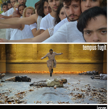
tempus fugit
isson