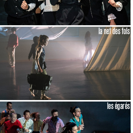
la nef des fols
les égarés