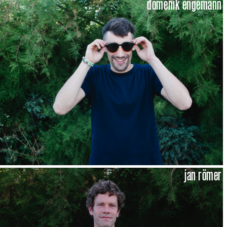
domenik engemann
jan römer