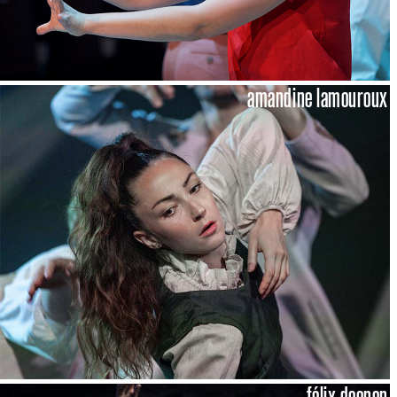
amandine lamouroux
félix deepen