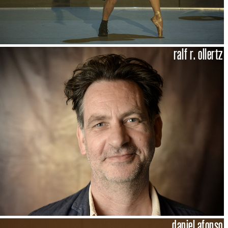
ralf r. ollertz
daniel afonso