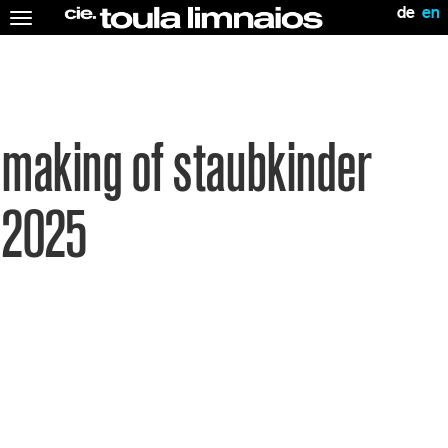
de
en
Toggle
navigation
making of staubkinder
2025