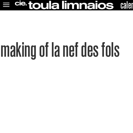
cale
Toggle
navigation
wor
making of la nef des fols
trail
gues