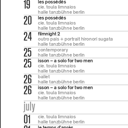
19
les possédés
cie. toula limnaios
halle tanzbühne berlin
20
les possédés
cie. toula limnaios
halle tanzbühne berlin
24
filmnight 2
outro país + portrait hironori sugata
halle tanzbühne berlin
25
contemporary
halle tanzbühne berlin
25
isson – a solo for two men
cie. toula limnaios
halle tanzbühne berlin
26
ballet
halle tanzbühne berlin
26
isson – a solo for two men
cie. toula limnaios
halle tanzbühne berlin
july
01
cie. toula limnaios
halle tanzbühne berlin
le temps d’après