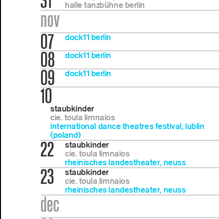
31
halle tanzbühne berlin
nov
07
dock11 berlin
08
dock11 berlin
09
dock11 berlin
10
staubkinder
cie. toula limnaios
international dance theatres festival, lublin
(poland)
22
staubkinder
cie. toula limnaios
rheinisches landestheater, neuss
23
staubkinder
cie. toula limnaios
rheinisches landestheater, neuss
dec