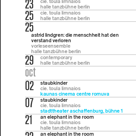
23
cie. toula limnaios
halle tanzbühne berlin
25
cie. toula limnaios
halle tanzbühne berlin
25
astrid lindgren: die menschheit hat den
verstand verloren
vorleseensemble
halle tanzbühne berlin
29
contemporary
halle tanzbühne berlin
oct
02
staubkinder
cie. toula limnaios
kaunas cinema centre romuva
07
staubkinder
cie. toula limnaios
stadttheater aschaffenburg, bühne 1
21
an elephant in the room
cie. toula limnaios
halle tanzbühne berlin
an elephant in the room